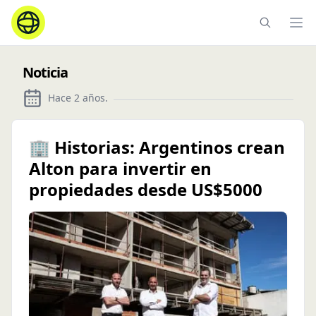
Ope
Noticia
Hace 2 años
.
🏢 Historias: Argentinos crean
Alton para invertir en
propiedades desde US$5000