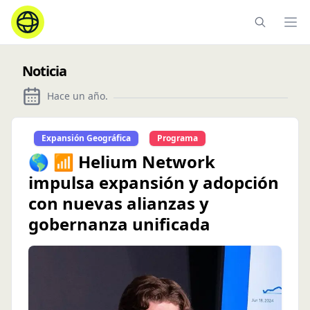
Ope
Noticia
Hace un año
.
Expansión Geográfica
Programa
🌎 📶 Helium Network
impulsa expansión y adopción
con nuevas alianzas y
gobernanza unificada