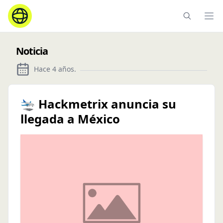
Ope
Noticia
Hace 4 años
.
🛬 Hackmetrix anuncia su
llegada a México