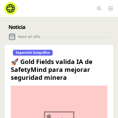
Ope
Noticia
Hace un año
.
Expansión Geográfica
🚀 Gold Fields valida IA de
SafetyMind para mejorar
seguridad minera