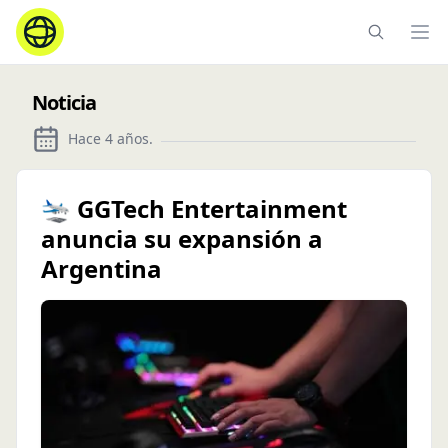
Ope
Noticia
Hace 4 años
.
🛬 GGTech Entertainment
anuncia su expansión a
Argentina