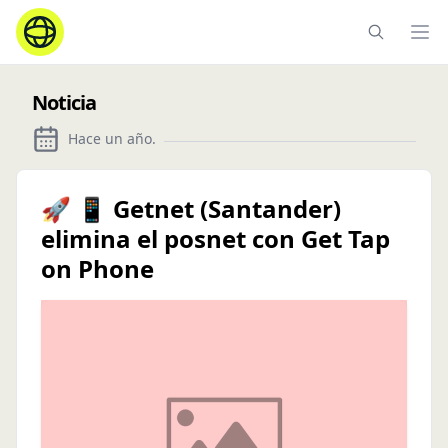
Ope
Noticia
Hace un año
.
🚀 📱 Getnet (Santander)
elimina el posnet con Get Tap
on Phone