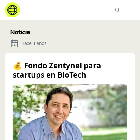
Ope
Noticia
Hace 4 años
.
💰 Fondo Zentynel para
startups en BioTech