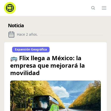
Ope
Noticia
Hace 2 años
.
Expansión Geográfica
🚌 Flix llega a México: la
empresa que mejorará la
movilidad