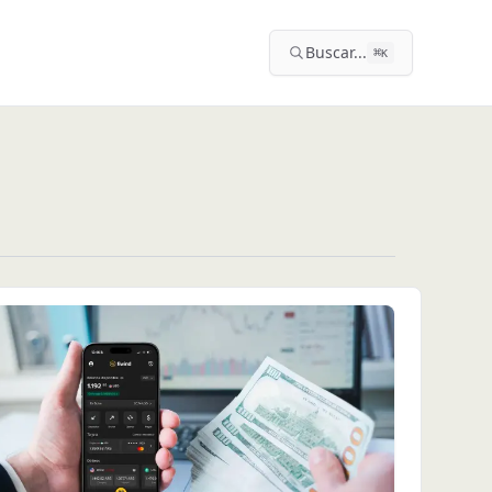
Buscar...
⌘
K