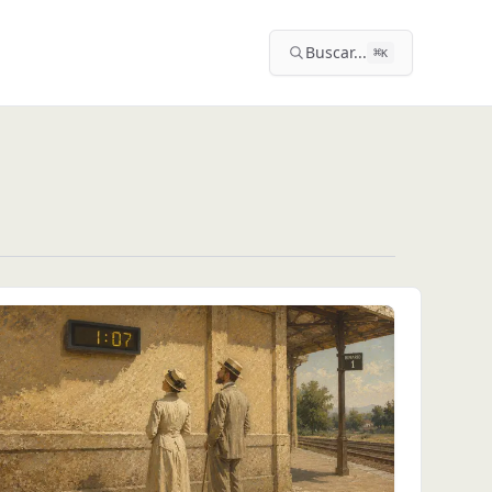
Buscar...
⌘
K