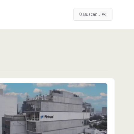
Buscar...
⌘
K