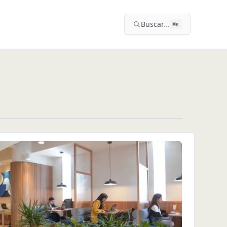
Buscar...
⌘
K