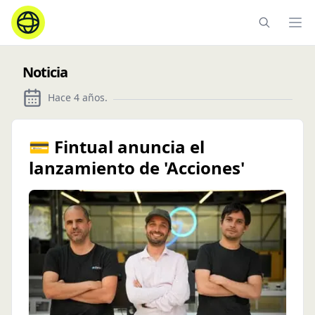
Ope
Noticia
Hace 4 años
.
💳 Fintual anuncia el
lanzamiento de 'Acciones'