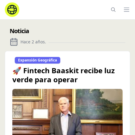
Ope
Noticia
Hace 2 años
.
Expansión Geográfica
🚀 Fintech Baaskit recibe luz
verde para operar