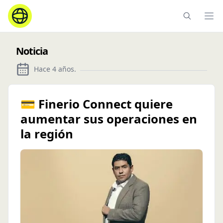
Ope
Noticia
Hace 4 años
.
💳 Finerio Connect quiere
aumentar sus operaciones en
la región