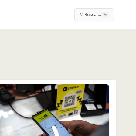
Buscar...
⌘
K