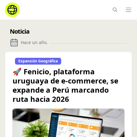
Ope
Noticia
Hace un año
.
Expansión Geográfica
🚀 Fenicio, plataforma
uruguaya de e-commerce, se
expande a Perú marcando
ruta hacia 2026