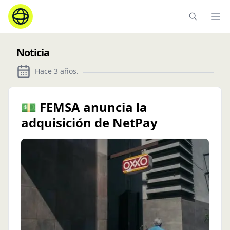
Ope
Noticia
Hace 3 años
.
💵 FEMSA anuncia la
adquisición de NetPay