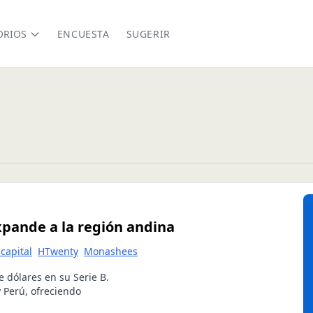
ORIOS
ENCUESTA
SUGERIR
xpande a la región andina
 capital
HTwenty
Monashees
e dólares en su Serie B.
 Perú, ofreciendo