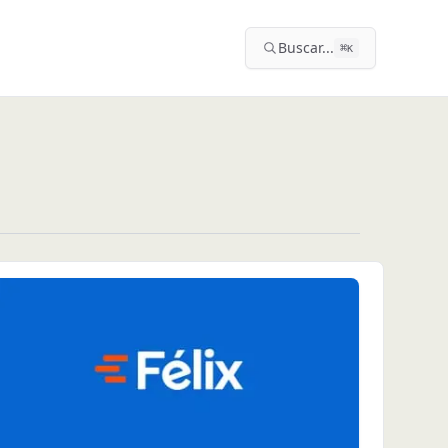
Buscar...
⌘
K