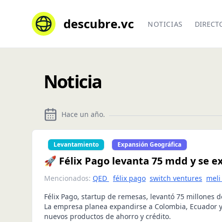
descubre.vc
NOTICIAS
DIRECT
Noticia
Hace un año
.
Levantamiento
Expansión Geográfica
🚀 Félix Pago levanta 75 mdd y se e
Mencionados:
QED
félix pago
switch ventures
meli
Félix Pago, startup de remesas, levantó 75 millones d
La empresa planea expandirse a Colombia, Ecuador y
nuevos productos de ahorro y crédito.