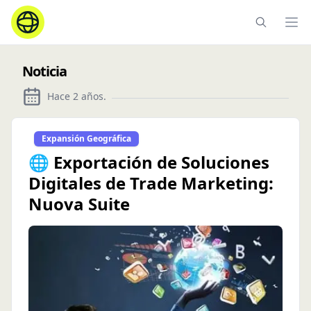
Ope
Noticia
Hace 2 años
.
Expansión Geográfica
🌐 Exportación de Soluciones
Digitales de Trade Marketing:
Nuova Suite