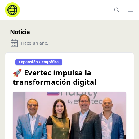
Ope
Noticia
Hace un año
.
Expansión Geográfica
🚀 Evertec impulsa la
transformación digital