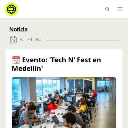
Ope
Noticia
Hace 4 años
.
📆 Evento: 'Tech N’ Fest en
Medellín'