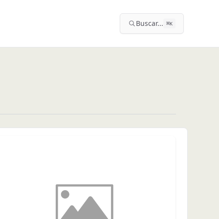
Buscar...
⌘
K