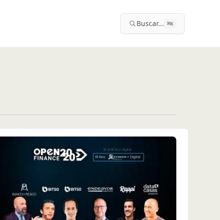
Buscar...
⌘
K