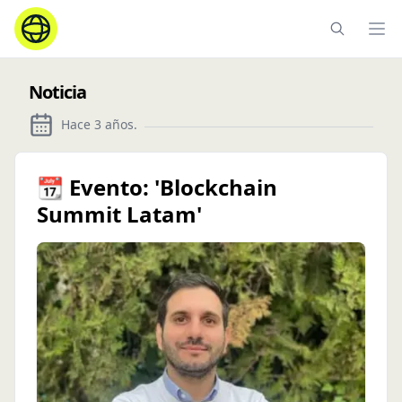
Ope
Noticia
Hace 3 años
.
📆 Evento: 'Blockchain
Summit Latam'