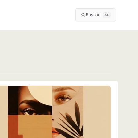
Buscar...
⌘
K