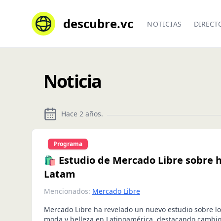
descubre.vc
NOTICIAS
DIRECT
Noticia
Hace 2 años
.
Programa
🛍️ Estudio de Mercado Libre sobre 
Latam
Mencionados:
Mercado Libre
Mercado Libre ha revelado un nuevo estudio sobre l
moda y belleza en Latinoamérica, destacando cambi