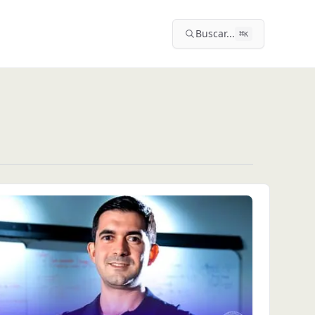
Buscar...
⌘
K