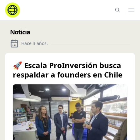
Ope
Noticia
Hace 3 años
.
🚀 Escala ProInversión busca
respaldar a founders en Chile