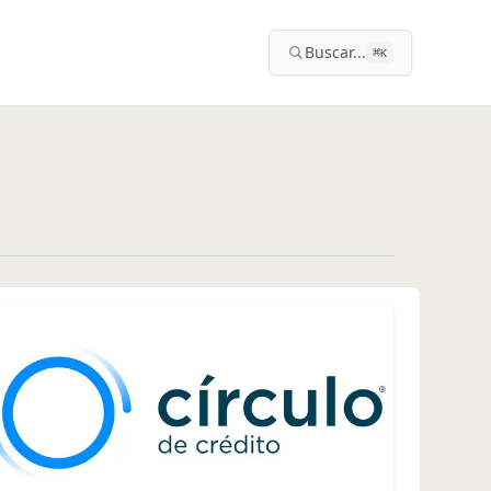
Buscar...
⌘
K