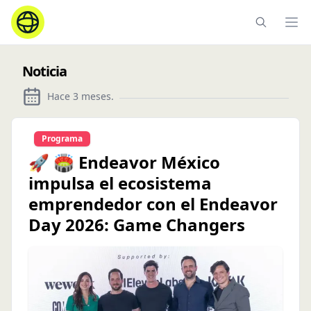
Ope
Noticia
Hace 3 meses
.
Programa
🚀 🏟️ Endeavor México
impulsa el ecosistema
emprendedor con el Endeavor
Day 2026: Game Changers