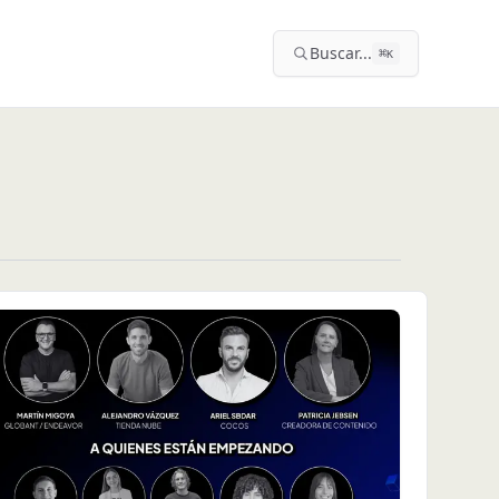
Buscar...
⌘
K