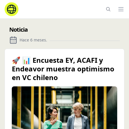
Ope
Noticia
Hace 6 meses
.
🚀 📊 Encuesta EY, ACAFI y
Endeavor muestra optimismo
en VC chileno