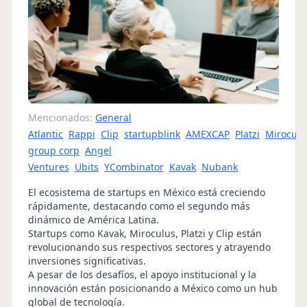
Mencionados:
General
Atlantic
Rappi
Clip
startupblink
AMEXCAP
Platzi
Miroculu
group corp
Angel
Ventures
Ubits
YCombinator
Kavak
Nubank
El ecosistema de startups en México está creciendo
rápidamente, destacando como el segundo más
dinámico de América Latina.
Startups como Kavak, Miroculus, Platzi y Clip están
revolucionando sus respectivos sectores y atrayendo
inversiones significativas.
A pesar de los desafíos, el apoyo institucional y la
innovación están posicionando a México como un hub
global de tecnología.