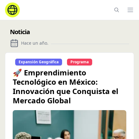
Ope
Noticia
Hace un año
.
Expansión Geográfica
Programa
🚀 Emprendimiento
Tecnológico en México:
Innovación que Conquista el
Mercado Global