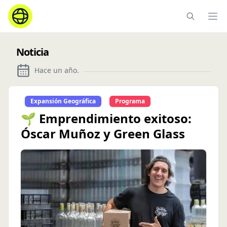
Ope
Noticia
Hace un año
.
Expansión Geográfica
Programa
🌱 Emprendimiento exitoso:
Óscar Muñoz y Green Glass