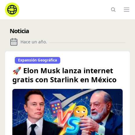
Ope
Noticia
Hace un año
.
Expansión Geográfica
🚀 Elon Musk lanza internet
gratis con Starlink en México