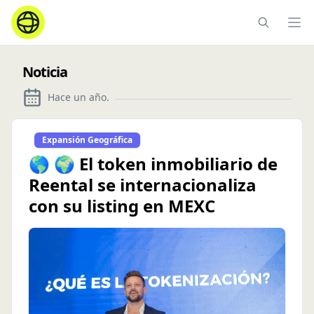
Ope
Noticia
Hace un año
.
Expansión Geográfica
🌎 🌍 El token inmobiliario de
Reental se internacionaliza
con su listing en MEXC