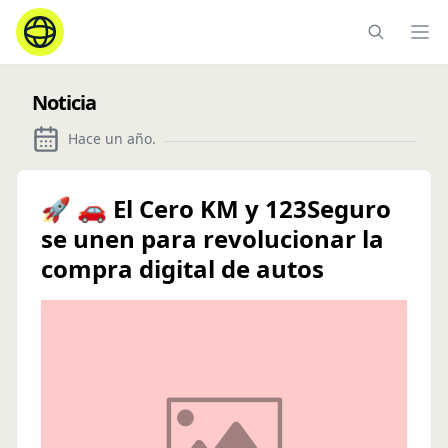
Ope
Noticia
Hace un año
.
🚀 🚗 El Cero KM y 123Seguro
se unen para revolucionar la
compra digital de autos