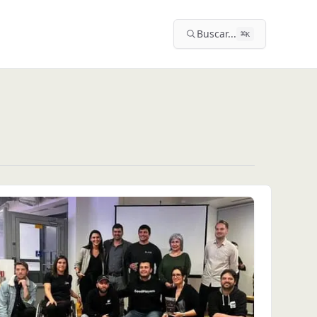
Buscar...
⌘
K