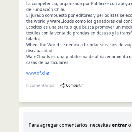
La competencia, organizada por Publicize con apoyo 
de Fundación Chile.
El jurado compuesto por editores y periodistas selecc
the World y WareClouds como los ganadores del con
Ecocitex
es una startup que busca promover un model
textiles con la venta de prendas en desuso y la tran
hilados.
Wheel the World
se dedica a brindar servicios de via
discapacidad.
WareClouds
es una plataforma de almacenamiento qu
casas de particulares.
www.df.cl
0
comentarios
Compartir
Para agregar comentarios, necesitas
entrar
o