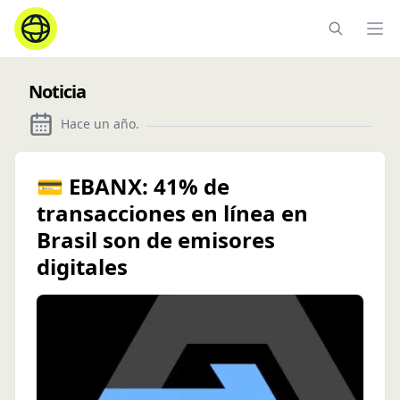
Ope
Noticia
Hace un año
.
💳 EBANX: 41% de
transacciones en línea en
Brasil son de emisores
digitales