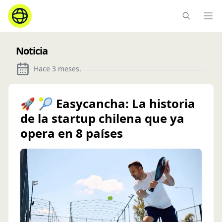
Ope
Noticia
Hace 3 meses
.
🚀 🎾 Easycancha: La historia
de la startup chilena que ya
opera en 8 países