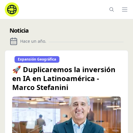
Ope
Noticia
Hace un año
.
Expansión Geográfica
🚀 Duplicaremos la inversión
en IA en Latinoamérica -
Marco Stefanini