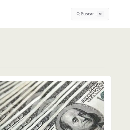
Buscar...
⌘
K