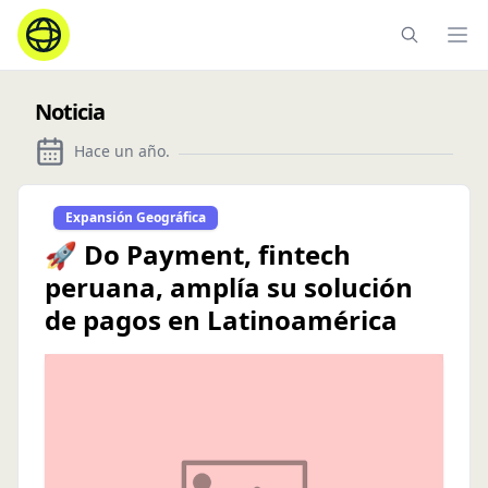
Ope
Noticia
Hace un año
.
Expansión Geográfica
🚀 Do Payment, fintech
peruana, amplía su solución
de pagos en Latinoamérica