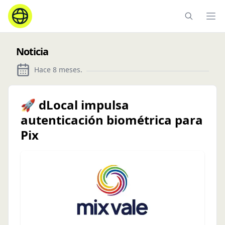
Ope
Noticia
Hace 8 meses
.
🚀 dLocal impulsa
autenticación biométrica para
Pix