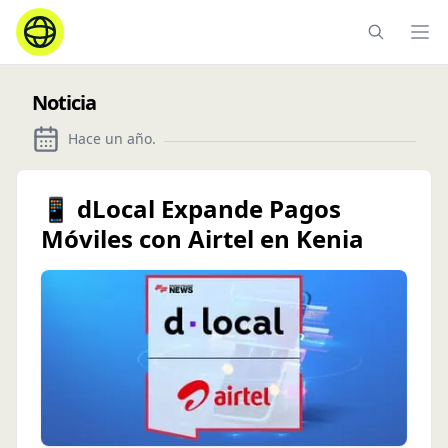
Ope
Noticia
Hace un año
.
📱 dLocal Expande Pagos
Móviles con Airtel en Kenia