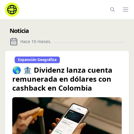
Ope
Noticia
Hace 10 meses
.
Expansión Geográfica
🌎 🏦 Dividenz lanza cuenta
remunerada en dólares con
cashback en Colombia