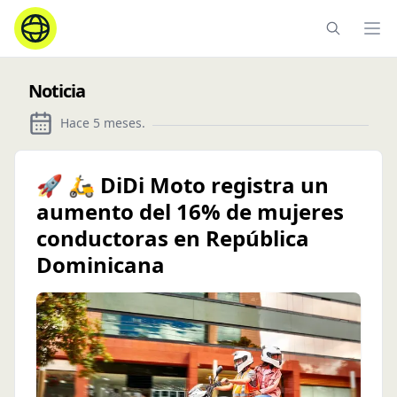
Ope
Noticia
Hace 5 meses
.
🚀 🛵 DiDi Moto registra un
aumento del 16% de mujeres
conductoras en República
Dominicana