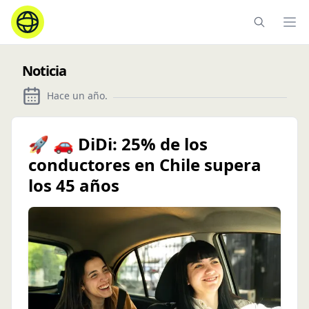
Ope
Noticia
Hace un año
.
🚀 🚗 DiDi: 25% de los
conductores en Chile supera
los 45 años