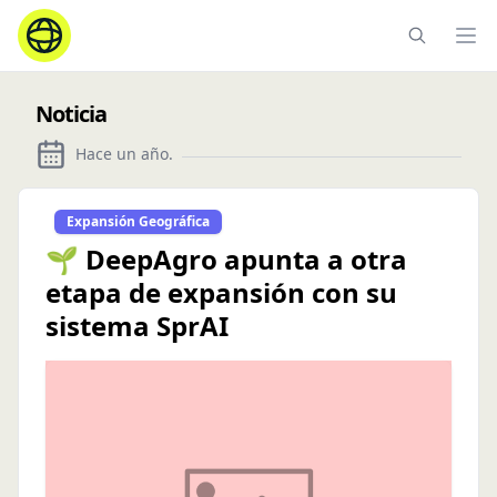
Ope
Noticia
Hace un año
.
Expansión Geográfica
🌱 DeepAgro apunta a otra
etapa de expansión con su
sistema SprAI