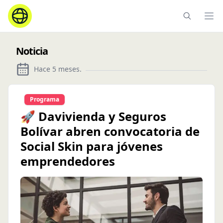
Ope
Noticia
Hace 5 meses
.
Programa
🚀 Davivienda y Seguros
Bolívar abren convocatoria de
Social Skin para jóvenes
emprendedores